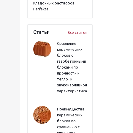
кладочных растворов
Perfekta
Статьи
Все статьи
Сравнение
керамических
блоков с
газобетонными
блоками по
прочности и
тепло- и
звукоизоляционным
характеристикам
Преимущества
керамических
блоков по
сравнению с
кирпичом,