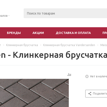
алов -
БРЕНДЫ
АКЦИИ
ДОСТАВКА И ОПЛАТА
ПР
г
-
Клинкерная брусчатка
-
Клинкерная брусчатка Vandersanden
-
Meis
en - Клинкерная брусчатк
Нет в налич
Поделит