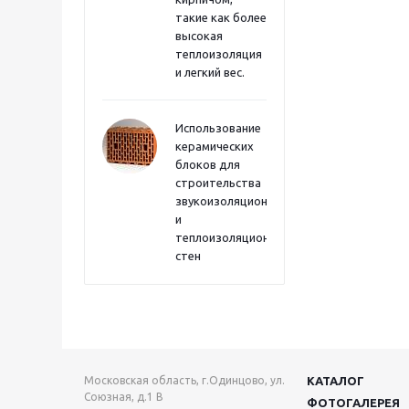
такие как более
высокая
теплоизоляция
и легкий вес.
Использование
керамических
блоков для
строительства
звукоизоляционных
и
теплоизоляционных
стен
Московская область, г.Одинцово, ул.
КАТАЛОГ
Союзная, д.1 В
ФОТОГАЛЕРЕЯ