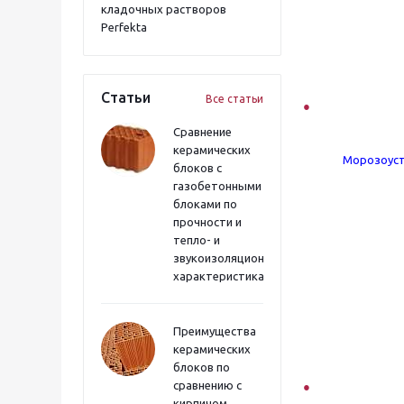
кладочных растворов
Perfekta
Статьи
Все статьи
Сравнение
керамических
Морозоуст
блоков с
газобетонными
блоками по
прочности и
тепло- и
звукоизоляционным
характеристикам
Преимущества
керамических
блоков по
сравнению с
кирпичом,