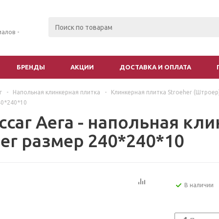
алов -
БРЕНДЫ
АКЦИИ
ДОСТАВКА И ОПЛАТА
г
-
Напольная клинкерная плитка
-
Клинкерная плитка Stroeher (Штроер
40*240*10
ccar Aera - напольная кл
her размер 240*240*10
В наличии