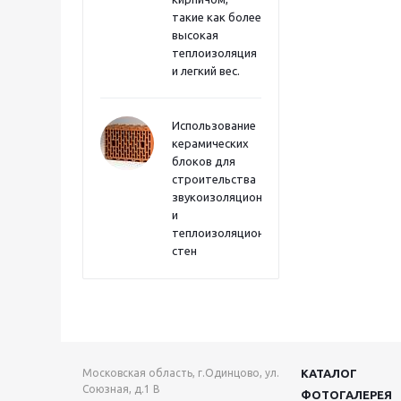
такие как более
высокая
теплоизоляция
и легкий вес.
Использование
керамических
блоков для
строительства
звукоизоляционных
и
теплоизоляционных
стен
Московская область, г.Одинцово, ул.
КАТАЛОГ
Союзная, д.1 В
ФОТОГАЛЕРЕЯ