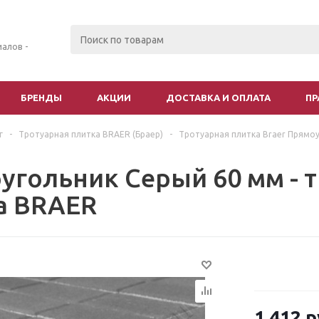
алов -
БРЕНДЫ
АКЦИИ
ДОСТАВКА И ОПЛАТА
ПР
г
-
Тротуарная плитка BRAER (Браер)
-
Тротуарная плитка Braer Прямо
угольник Серый 60 мм - 
а BRAER
1 412
р