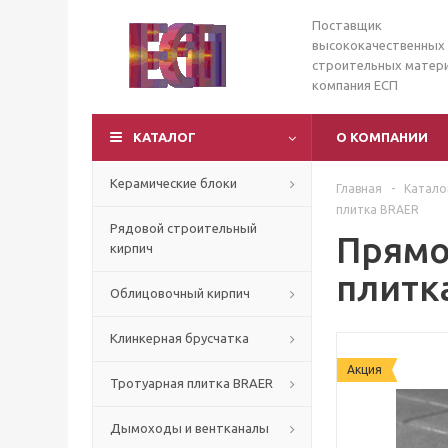
Поставщик
высококачественных
строительных матери
компания ЕСП
КАТАЛОГ
О КОМПАНИИ
Керамические блоки
Главная
-
Катало
плитка BRAER
Рядовой строительный
Прямо
кирпич
плитк
Облицовочный кирпич
Клинкерная брусчатка
Акция
Тротуарная плитка BRAER
Дымоходы и вентканалы