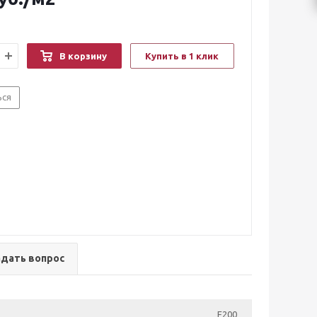
В корзину
Купить в 1 клик
ься
адать вопрос
F200