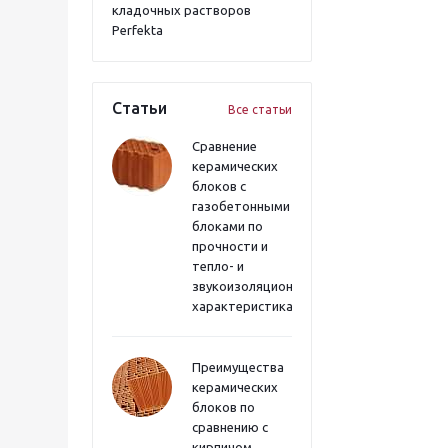
кладочных растворов
Perfekta
Статьи
Все статьи
Сравнение
керамических
блоков с
газобетонными
блоками по
прочности и
тепло- и
звукоизоляционным
характеристикам
Преимущества
керамических
блоков по
сравнению с
кирпичом,