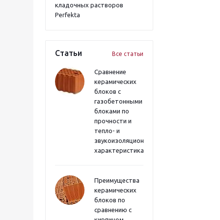
кладочных растворов
Perfekta
Статьи
Все статьи
Сравнение
керамических
блоков с
газобетонными
блоками по
прочности и
тепло- и
звукоизоляционным
характеристикам
Преимущества
керамических
блоков по
сравнению с
кирпичом,