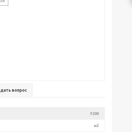
ься
адать вопрос
F200
м2