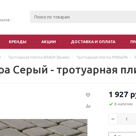
алов -
БРЕНДЫ
АКЦИИ
ДОСТАВКА И ОПЛАТА
ПР
г
-
Тротуарная плитка BRAER (Браер)
-
Тротуарная плитка РИВЬЕРА
-
ра Серый - тротуарная п
1 927
р
В наличии