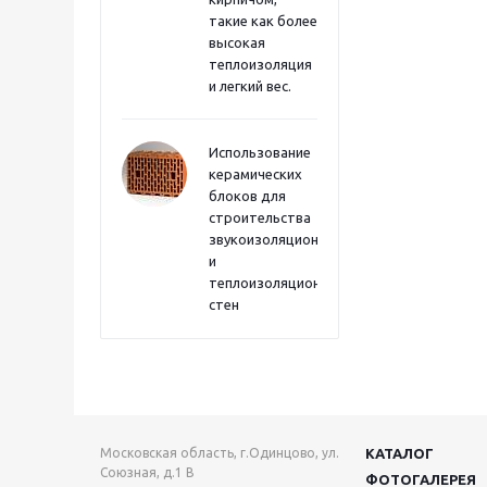
такие как более
высокая
теплоизоляция
и легкий вес.
Использование
керамических
блоков для
строительства
звукоизоляционных
и
теплоизоляционных
стен
Московская область, г.Одинцово, ул.
КАТАЛОГ
Союзная, д.1 В
ФОТОГАЛЕРЕЯ