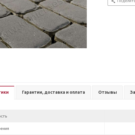
Поделит
тики
Гарантии, доставка и оплата
Отзывы
З
ость
рения