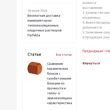
момента
выставления;
26 июня 2026
3. Количество пр
Бесплатная доставка
ограничено;
манипулятором
4. Вывоз продукц
теплоизоляционных
допускается;
кладочных растворов
5. Зачисление сре
Perfekta
6.Продукция, уча
Предыдущая
|
Сл
Статьи
Все статьи
Вернуться
Сравнение
керамических
блоков с
газобетонными
блоками по
прочности и
тепло- и
звукоизоляционным
характеристикам