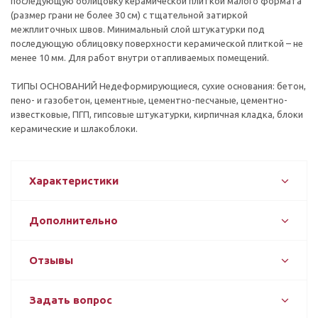
последующую облицовку керамической плиткой малого формата
(размер грани не более 30 см) с тщательной затиркой
межплиточных швов. Минимальный слой штукатурки под
последующую облицовку поверхности керамической плиткой – не
менее 10 мм. Для работ внутри отапливаемых помещений.
ТИПЫ ОСНОВАНИЙ Недеформирующиеся, сухие основания: бетон,
пено- и газобетон, цементные, цементно-песчаные, цементно-
известковые, ПГП, гипсовые штукатурки, кирпичная кладка, блоки
керамические и шлакоблоки.
Характеристики
Дополнительно
Отзывы
Задать вопрос